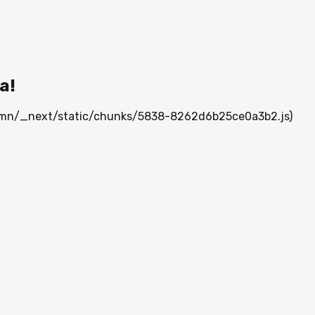
а!
ia.mn/_next/static/chunks/5838-8262d6b25ce0a3b2.js)