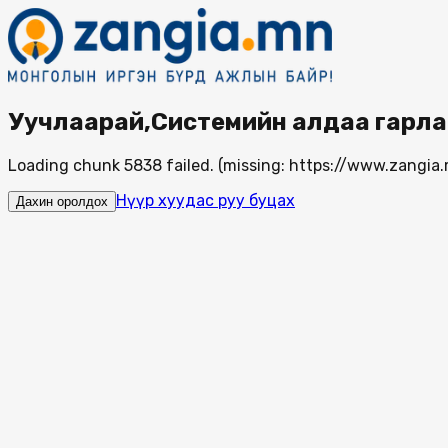
Уучлаарай,Системийн алдаа гарла
Loading chunk 5838 failed. (missing: https://www.zang
Нүүр хуудас руу буцах
Дахин оролдох