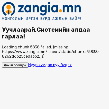
Уучлаарай,Системийн алдаа
гарлаа!
Loading chunk 5838 failed. (missing:
https://www.zangia.mn/_next/static/chunks/5838-
8262d6b25ce0a3b2.js)
Нүүр хуудас руу буцах
Дахин оролдох