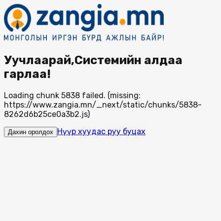
Уучлаарай,Системийн алдаа
гарлаа!
Loading chunk 5838 failed. (missing:
https://www.zangia.mn/_next/static/chunks/5838-
8262d6b25ce0a3b2.js)
Нүүр хуудас руу буцах
Дахин оролдох