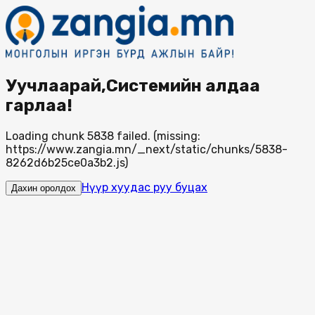
Уучлаарай,Системийн алдаа
гарлаа!
Loading chunk 5838 failed. (missing:
https://www.zangia.mn/_next/static/chunks/5838-
8262d6b25ce0a3b2.js)
Нүүр хуудас руу буцах
Дахин оролдох