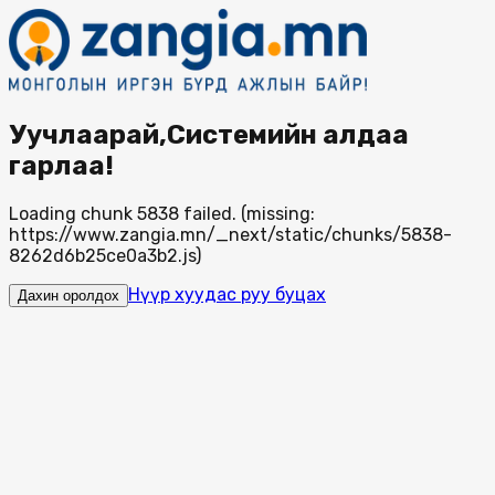
Уучлаарай,Системийн алдаа
гарлаа!
Loading chunk 5838 failed. (missing:
https://www.zangia.mn/_next/static/chunks/5838-
8262d6b25ce0a3b2.js)
Нүүр хуудас руу буцах
Дахин оролдох