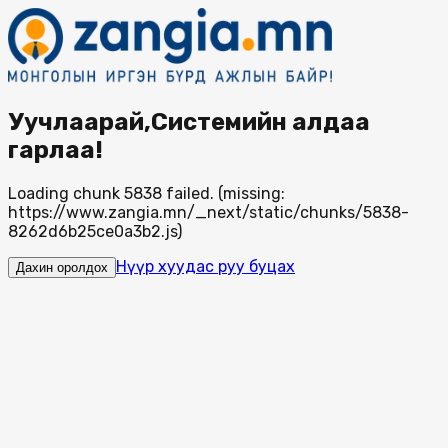
Уучлаарай,Системийн алдаа
гарлаа!
Loading chunk 5838 failed. (missing:
https://www.zangia.mn/_next/static/chunks/5838-
8262d6b25ce0a3b2.js)
Нүүр хуудас руу буцах
Дахин оролдох