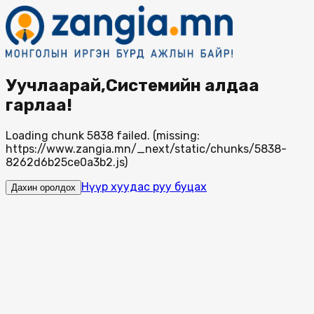
Уучлаарай,Системийн алдаа
гарлаа!
Loading chunk 5838 failed. (missing:
https://www.zangia.mn/_next/static/chunks/5838-
8262d6b25ce0a3b2.js)
Нүүр хуудас руу буцах
Дахин оролдох