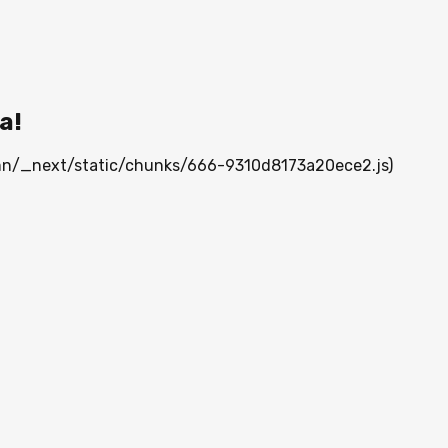
а!
a.mn/_next/static/chunks/666-9310d8173a20ece2.js)