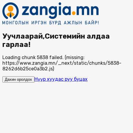
Уучлаарай,Системийн алдаа
гарлаа!
Loading chunk 5838 failed. (missing:
https://www.zangia.mn/_next/static/chunks/5838-
8262d6b25ce0a3b2.js)
Нүүр хуудас руу буцах
Дахин оролдох