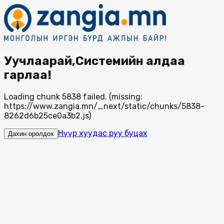
Уучлаарай,Системийн алдаа
гарлаа!
Loading chunk 5838 failed. (missing:
https://www.zangia.mn/_next/static/chunks/5838-
8262d6b25ce0a3b2.js)
Нүүр хуудас руу буцах
Дахин оролдох