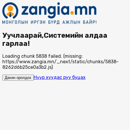
Уучлаарай,Системийн алдаа
гарлаа!
Loading chunk 5838 failed. (missing:
https://www.zangia.mn/_next/static/chunks/5838-
8262d6b25ce0a3b2.js)
Нүүр хуудас руу буцах
Дахин оролдох