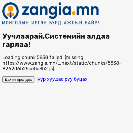
Уучлаарай,Системийн алдаа
гарлаа!
Loading chunk 5838 failed. (missing:
https://www.zangia.mn/_next/static/chunks/5838-
8262d6b25ce0a3b2.js)
Нүүр хуудас руу буцах
Дахин оролдох