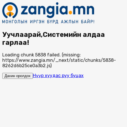
Уучлаарай,Системийн алдаа
гарлаа!
Loading chunk 5838 failed. (missing:
https://www.zangia.mn/_next/static/chunks/5838-
8262d6b25ce0a3b2.js)
Нүүр хуудас руу буцах
Дахин оролдох