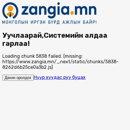
Уучлаарай,Системийн алдаа
гарлаа!
Loading chunk 5838 failed. (missing:
https://www.zangia.mn/_next/static/chunks/5838-
8262d6b25ce0a3b2.js)
Нүүр хуудас руу буцах
Дахин оролдох