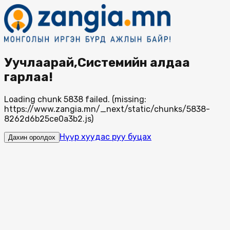
Уучлаарай,Системийн алдаа
гарлаа!
Loading chunk 5838 failed. (missing:
https://www.zangia.mn/_next/static/chunks/5838-
8262d6b25ce0a3b2.js)
Нүүр хуудас руу буцах
Дахин оролдох