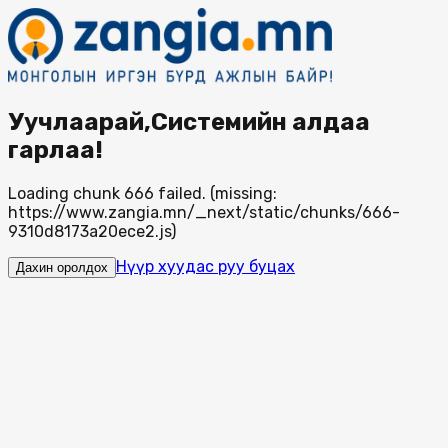
Уучлаарай,Системийн алдаа
гарлаа!
Loading chunk 666 failed. (missing:
https://www.zangia.mn/_next/static/chunks/666-
9310d8173a20ece2.js)
Нүүр хуудас руу буцах
Дахин оролдох