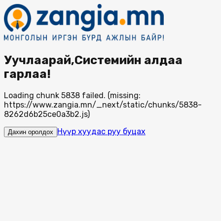
Уучлаарай,Системийн алдаа
гарлаа!
Loading chunk 5838 failed. (missing:
https://www.zangia.mn/_next/static/chunks/5838-
8262d6b25ce0a3b2.js)
Нүүр хуудас руу буцах
Дахин оролдох