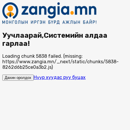
Уучлаарай,Системийн алдаа
гарлаа!
Loading chunk 5838 failed. (missing:
https://www.zangia.mn/_next/static/chunks/5838-
8262d6b25ce0a3b2.js)
Нүүр хуудас руу буцах
Дахин оролдох