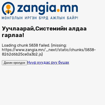
Уучлаарай,Системийн алдаа
гарлаа!
Loading chunk 5838 failed. (missing:
https://www.zangia.mn/_next/static/chunks/5838-
8262d6b25ce0a3b2.js)
Нүүр хуудас руу буцах
Дахин оролдох