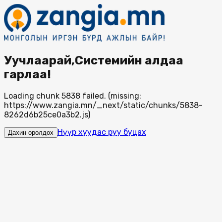
Уучлаарай,Системийн алдаа
гарлаа!
Loading chunk 5838 failed. (missing:
https://www.zangia.mn/_next/static/chunks/5838-
8262d6b25ce0a3b2.js)
Нүүр хуудас руу буцах
Дахин оролдох