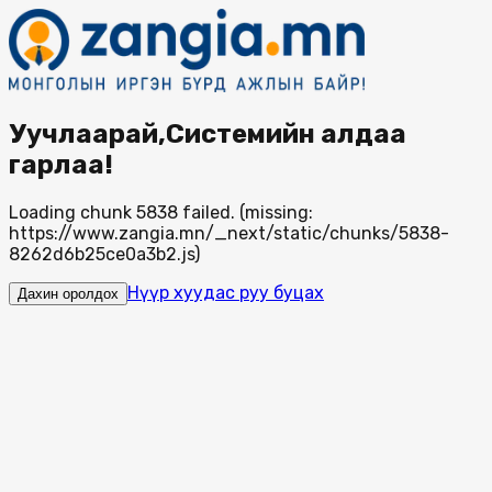
Уучлаарай,Системийн алдаа
гарлаа!
Loading chunk 5838 failed. (missing:
https://www.zangia.mn/_next/static/chunks/5838-
8262d6b25ce0a3b2.js)
Нүүр хуудас руу буцах
Дахин оролдох