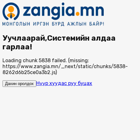
Уучлаарай,Системийн алдаа
гарлаа!
Loading chunk 5838 failed. (missing:
https://www.zangia.mn/_next/static/chunks/5838-
8262d6b25ce0a3b2.js)
Нүүр хуудас руу буцах
Дахин оролдох