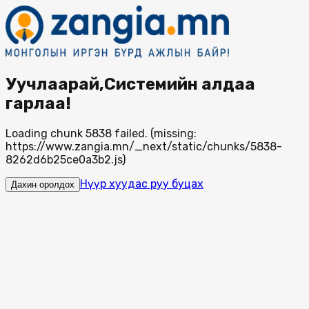
Уучлаарай,Системийн алдаа
гарлаа!
Loading chunk 5838 failed. (missing:
https://www.zangia.mn/_next/static/chunks/5838-
8262d6b25ce0a3b2.js)
Нүүр хуудас руу буцах
Дахин оролдох