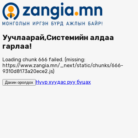
Уучлаарай,Системийн алдаа
гарлаа!
Loading chunk 666 failed. (missing:
https://www.zangia.mn/_next/static/chunks/666-
9310d8173a20ece2.js)
Нүүр хуудас руу буцах
Дахин оролдох