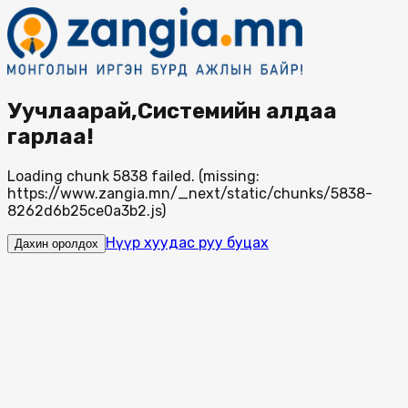
Уучлаарай,Системийн алдаа
гарлаа!
Loading chunk 5838 failed. (missing:
https://www.zangia.mn/_next/static/chunks/5838-
8262d6b25ce0a3b2.js)
Нүүр хуудас руу буцах
Дахин оролдох