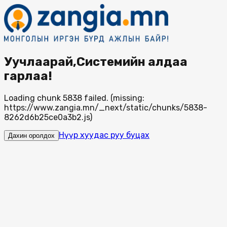
Уучлаарай,Системийн алдаа
гарлаа!
Loading chunk 5838 failed. (missing:
https://www.zangia.mn/_next/static/chunks/5838-
8262d6b25ce0a3b2.js)
Нүүр хуудас руу буцах
Дахин оролдох