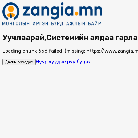
Уучлаарай,Системийн алдаа гарла
Loading chunk 666 failed. (missing: https://www.zangi
Нүүр хуудас руу буцах
Дахин оролдох