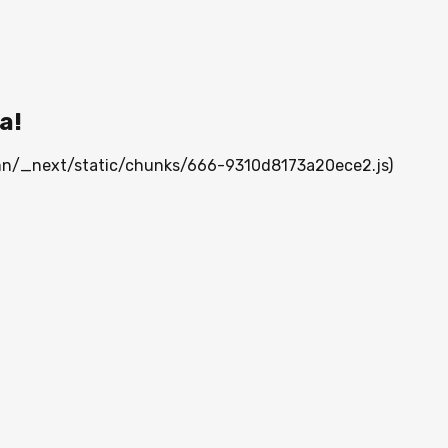
а!
a.mn/_next/static/chunks/666-9310d8173a20ece2.js)