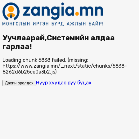
Уучлаарай,Системийн алдаа
гарлаа!
Loading chunk 5838 failed. (missing:
https://www.zangia.mn/_next/static/chunks/5838-
8262d6b25ce0a3b2.js)
Нүүр хуудас руу буцах
Дахин оролдох