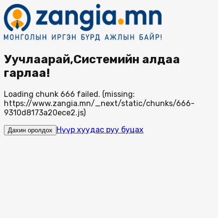
Уучлаарай,Системийн алдаа
гарлаа!
Loading chunk 666 failed. (missing:
https://www.zangia.mn/_next/static/chunks/666-
9310d8173a20ece2.js)
Нүүр хуудас руу буцах
Дахин оролдох