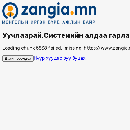
Уучлаарай,Системийн алдаа гарла
Loading chunk 5838 failed. (missing: https://www.zang
Нүүр хуудас руу буцах
Дахин оролдох