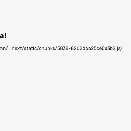
а!
ia.mn/_next/static/chunks/5838-8262d6b25ce0a3b2.js)