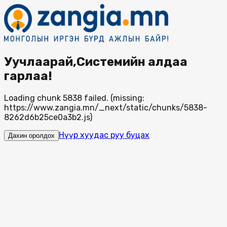
Уучлаарай,Системийн алдаа
гарлаа!
Loading chunk 5838 failed. (missing:
https://www.zangia.mn/_next/static/chunks/5838-
8262d6b25ce0a3b2.js)
Нүүр хуудас руу буцах
Дахин оролдох