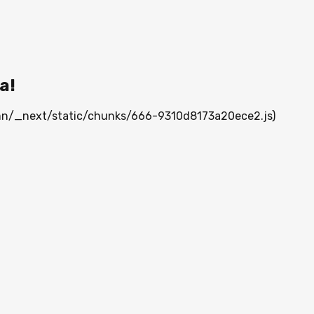
а!
a.mn/_next/static/chunks/666-9310d8173a20ece2.js)