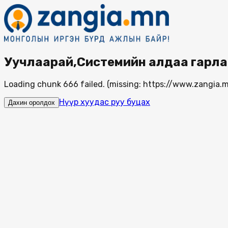
Уучлаарай,Системийн алдаа гарла
Loading chunk 666 failed. (missing: https://www.zangi
Нүүр хуудас руу буцах
Дахин оролдох