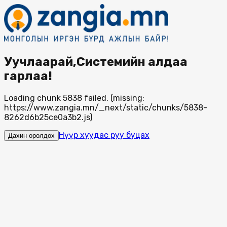
Уучлаарай,Системийн алдаа
гарлаа!
Loading chunk 5838 failed. (missing:
https://www.zangia.mn/_next/static/chunks/5838-
8262d6b25ce0a3b2.js)
Нүүр хуудас руу буцах
Дахин оролдох