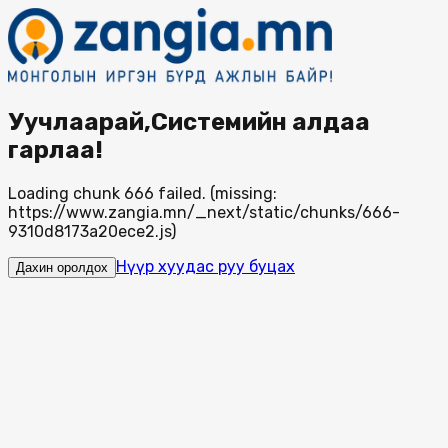
Уучлаарай,Системийн алдаа
гарлаа!
Loading chunk 666 failed. (missing:
https://www.zangia.mn/_next/static/chunks/666-
9310d8173a20ece2.js)
Нүүр хуудас руу буцах
Дахин оролдох