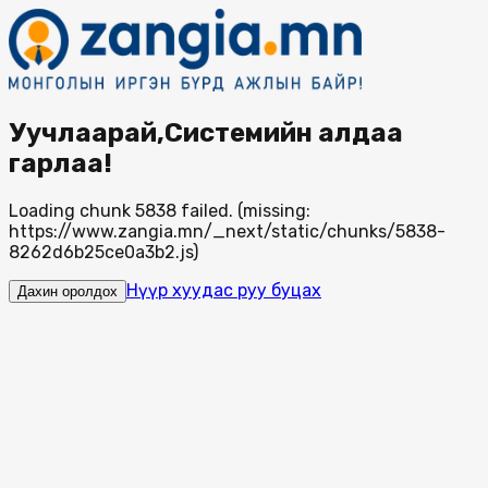
Уучлаарай,Системийн алдаа
гарлаа!
Loading chunk 5838 failed. (missing:
https://www.zangia.mn/_next/static/chunks/5838-
8262d6b25ce0a3b2.js)
Нүүр хуудас руу буцах
Дахин оролдох