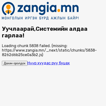
Уучлаарай,Системийн алдаа
гарлаа!
Loading chunk 5838 failed. (missing:
https://www.zangia.mn/_next/static/chunks/5838-
8262d6b25ce0a3b2.js)
Нүүр хуудас руу буцах
Дахин оролдох