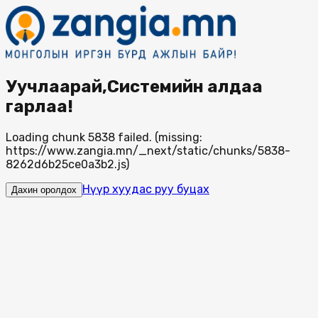
Уучлаарай,Системийн алдаа
гарлаа!
Loading chunk 5838 failed. (missing:
https://www.zangia.mn/_next/static/chunks/5838-
8262d6b25ce0a3b2.js)
Нүүр хуудас руу буцах
Дахин оролдох