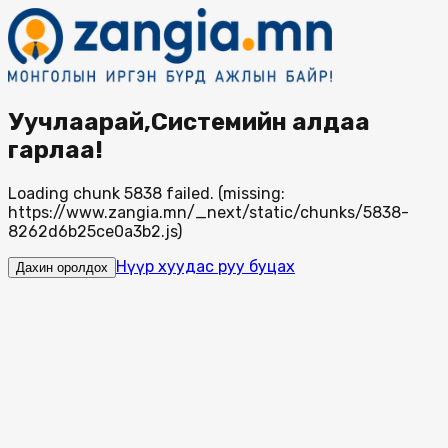
Уучлаарай,Системийн алдаа
гарлаа!
Loading chunk 5838 failed. (missing:
https://www.zangia.mn/_next/static/chunks/5838-
8262d6b25ce0a3b2.js)
Нүүр хуудас руу буцах
Дахин оролдох