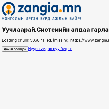
Уучлаарай,Системийн алдаа гарла
Loading chunk 5838 failed. (missing: https://www.zang
Нүүр хуудас руу буцах
Дахин оролдох