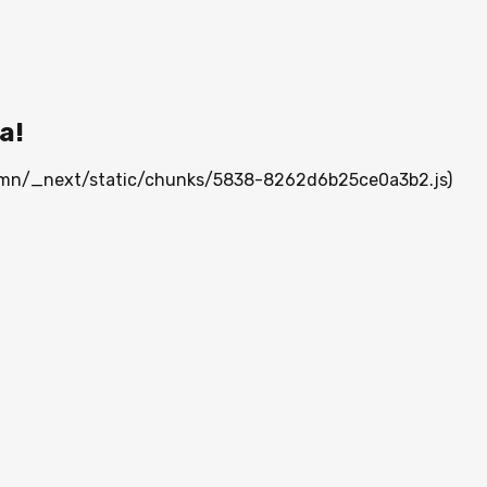
а!
ia.mn/_next/static/chunks/5838-8262d6b25ce0a3b2.js)