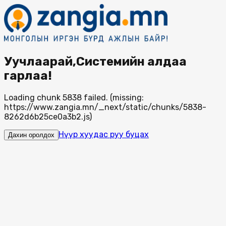
Уучлаарай,Системийн алдаа
гарлаа!
Loading chunk 5838 failed. (missing:
https://www.zangia.mn/_next/static/chunks/5838-
8262d6b25ce0a3b2.js)
Нүүр хуудас руу буцах
Дахин оролдох