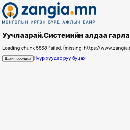
Уучлаарай,Системийн алдаа гарла
Loading chunk 5838 failed. (missing: https://www.zang
Нүүр хуудас руу буцах
Дахин оролдох