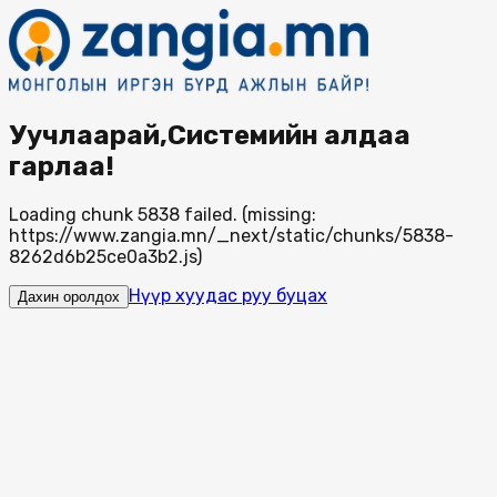
Уучлаарай,Системийн алдаа
гарлаа!
Loading chunk 5838 failed. (missing:
https://www.zangia.mn/_next/static/chunks/5838-
8262d6b25ce0a3b2.js)
Нүүр хуудас руу буцах
Дахин оролдох