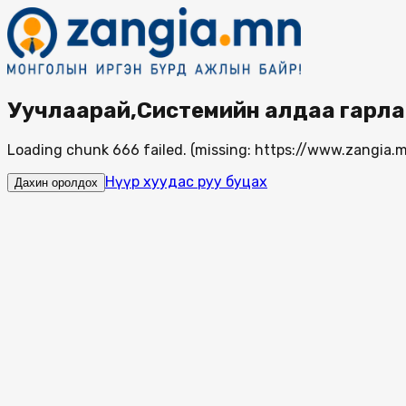
Уучлаарай,Системийн алдаа гарла
Loading chunk 666 failed. (missing: https://www.zangi
Нүүр хуудас руу буцах
Дахин оролдох