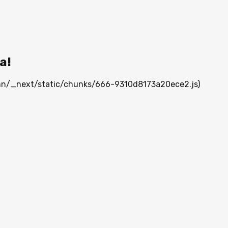
а!
a.mn/_next/static/chunks/666-9310d8173a20ece2.js)