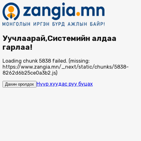
Уучлаарай,Системийн алдаа
гарлаа!
Loading chunk 5838 failed. (missing:
https://www.zangia.mn/_next/static/chunks/5838-
8262d6b25ce0a3b2.js)
Нүүр хуудас руу буцах
Дахин оролдох