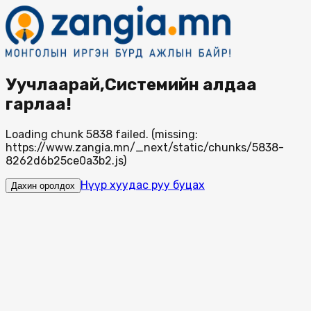
Уучлаарай,Системийн алдаа
гарлаа!
Loading chunk 5838 failed. (missing:
https://www.zangia.mn/_next/static/chunks/5838-
8262d6b25ce0a3b2.js)
Нүүр хуудас руу буцах
Дахин оролдох