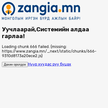
Уучлаарай,Системийн алдаа
гарлаа!
Loading chunk 666 failed. (missing:
https://www.zangia.mn/_next/static/chunks/666-
9310d8173a20ece2.js)
Нүүр хуудас руу буцах
Дахин оролдох