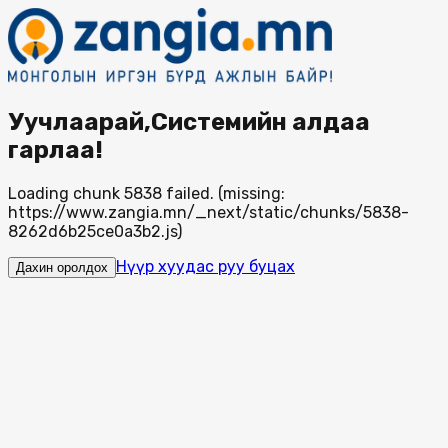
Уучлаарай,Системийн алдаа
гарлаа!
Loading chunk 5838 failed. (missing:
https://www.zangia.mn/_next/static/chunks/5838-
8262d6b25ce0a3b2.js)
Нүүр хуудас руу буцах
Дахин оролдох