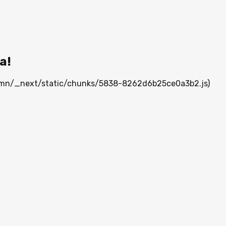
а!
ia.mn/_next/static/chunks/5838-8262d6b25ce0a3b2.js)