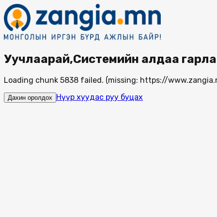
Уучлаарай,Системийн алдаа гарла
Loading chunk 5838 failed. (missing: https://www.zang
Нүүр хуудас руу буцах
Дахин оролдох