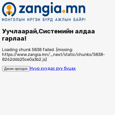
Уучлаарай,Системийн алдаа
гарлаа!
Loading chunk 5838 failed. (missing:
https://www.zangia.mn/_next/static/chunks/5838-
8262d6b25ce0a3b2.js)
Нүүр хуудас руу буцах
Дахин оролдох