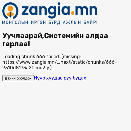
Уучлаарай,Системийн алдаа
гарлаа!
Loading chunk 666 failed. (missing:
https://www.zangia.mn/_next/static/chunks/666-
9310d8173a20ece2.js)
Нүүр хуудас руу буцах
Дахин оролдох